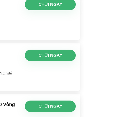
CHƠI NGAY
CHƠI NGAY
ừng nghỉ
00 Vòng
CHƠI NGAY