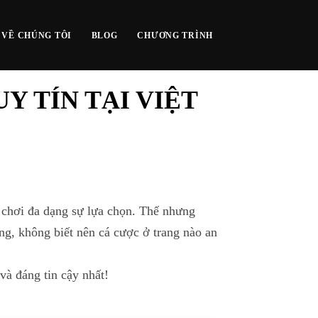
VỀ CHÚNG TÔI
BLOG
CHƯƠNG TRÌNH
Y TÍN TẠI VIỆT
i chơi đa dạng sự lựa chọn. Thế nhưng
ng, không biết nên cá cược ở trang nào an
và đáng tin cậy nhất!