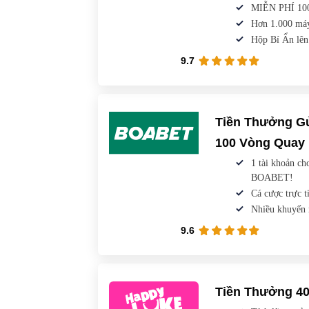
MIỄN PHÍ 100
Hơn 1.000 máy
Hộp Bí Ẩn lê
9.7
Tiền Thưởng Gử
100 Vòng Quay 
1 tài khoản ch
BOABET!
Cá cược trực t
Nhiều khuyến m
9.6
Tiền Thưởng 40