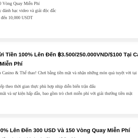
 Vòng Quay Miễn Phí
 đánh bạc video và giải độc đắc
n đến 10,000 USDT
i Tiền 100% Lên Đến ฿3.500/250.000VND/$100 Tại C
Miễn Phí
o Casino & Thể thao! Chơi bằng tiền mặt và nhận những món quà tuyệt vời tại
iếp theo thời gian thực phù hợp nhịp diễn biến trận đấu
ãi và sự kiện hấp dẫn, bao gồm trò chơi miễn phí với giải thưởng tiền mặt
0% Lên Đến 300 USD Và 150 Vòng Quay Miễn Phí