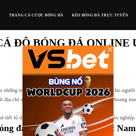
TRANG CÁ CƯỢC BÓNG ĐÁ
KÈO BÓNG ĐÁ TRỰC TUYẾN
CÁ ĐỘ BÓNG ĐÁ ONLINE U
×
NAM
Cập nhật lần cuối:
22 tháng 12 2025
iện những trang cá độ bóng đá online mới, mang tới cho ngườ
g ít địa chỉ scam, lừa đảo khiến người chơi cảm thấy hoang ma
 sẽ tiết lộ danh sách các trang cá cược bóng đá chuyên nghiệp 
óng đá đáng tin cậy nhất Việt Nam