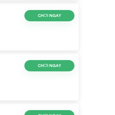
CHƠI NGAY
CHƠI NGAY