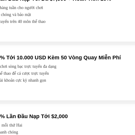
hàng tuần cho người chơi
h chóng và bảo mật
tuyến trên 40 môn thể thao
% Tới 10.000 USD Kèm 50 Vòng Quay Miễn Phí
chơi sòng bạc trực tuyến đa dạng
 thao để cá cược trực tuyến
tài khoản cực kỳ nhanh gọn
% Lần Đầu Nạp Tới $2,000
 mỗi thứ Hai
hanh chóng