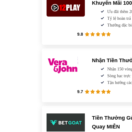
Khuyến Mãi 100
Ưu đãi thêm 
Tỷ lệ hoàn tr
Thưởng đặc bi
9.8
Nhận Tiền Thư
Nhận 150 vòng 
Sòng bạc trực 
Tận hưởng các 
9.7
Tiền Thưởng Gử
Quay MIỄN