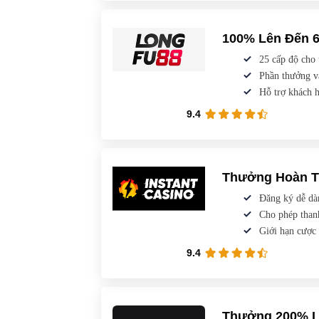
100% Lên Đến 6
25 cấp độ cho 
Phần thưởng v
Hỗ trợ khách h
9.4
Thưởng Hoàn Ti
Đăng ký dễ dàn
Cho phép than
Giới hạn cược c
9.4
Thưởng 200% Lầ