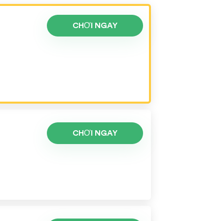
CHƠI NGAY
CHƠI NGAY