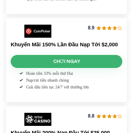
8.9
Khuyến Mãi 150% Lần Đầu Nạp Tới $2,000
CHƠI NGAY
Hoàn tiền 33% mỗi thứ Hai
Nạp/rút tiền nhanh chóng
Giải đấu liên tục 24/7 với thưởng lớn
8.8
Khuyến Mãi 200% Nạp Đầu Tới $25,000