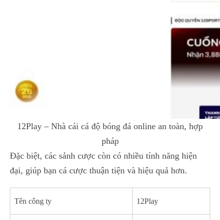
12Play – Nhà cái cá độ bóng đá online an toàn, hợp
pháp
Đặc biệt, các sảnh cược còn có nhiều tính năng hiện
đại, giúp bạn cá cược thuận tiện và hiệu quả hơn.
Tên công ty
12Play