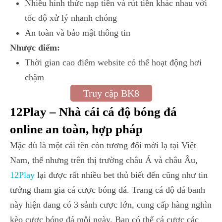
Nhiều hình thức nạp tiền và rút tiền khác nhau với
tốc độ xử lý nhanh chóng
An toàn và bảo mật thông tin
Nhược điểm:
Thời gian cao điểm website có thể hoạt động hơi
chậm
Truy cập BK8
12Play – Nhà cái cá độ bóng đá
online an toàn, hợp pháp
Mặc dù là một cái tên còn tương đối mới lạ tại Việt
Nam, thế nhưng trên thị trường châu Á và châu Âu,
12Play
lại được rất nhiều bet thủ biết đến cũng như tin
tưởng tham gia cá cược bóng đá. Trang cá độ đá banh
này hiện đang có 3 sảnh cược lớn, cung cấp hàng nghìn
kèo cược bóng đá mỗi ngày. Bạn có thể cá cược các