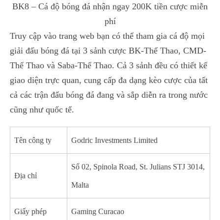
BK8 – Cá độ bóng đá nhận ngay 200K tiền cược miễn
phí
Truy cập vào trang web bạn có thể tham gia cá độ mọi
giải đấu bóng đá tại 3 sảnh cược BK-Thể Thao, CMD-
Thể Thao và Saba-Thể Thao. Cả 3 sảnh đều có thiết kế
giao diện trực quan, cung cấp đa dạng kèo cược của tất
cả các trận đấu bóng đá đang và sắp diễn ra trong nước
cũng như quốc tế.
Tên công ty
Godric Investments Limited
Số 02, Spinola Road, St. Julians STJ 3014,
Địa chỉ
Malta
Giấy phép
Gaming Curacao