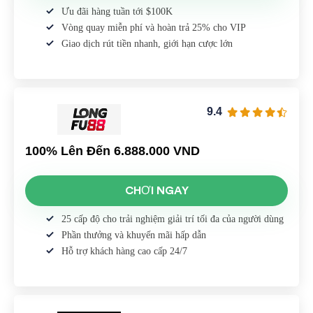
Ưu đãi hàng tuần tới $100K
Vòng quay miễn phí và hoàn trả 25% cho VIP
Giao dịch rút tiền nhanh, giới hạn cược lớn
9.4
100% Lên Đến 6.888.000 VND
CHƠI NGAY
25 cấp độ cho trải nghiệm giải trí tối đa của người dùng
Phần thưởng và khuyến mãi hấp dẫn
Hỗ trợ khách hàng cao cấp 24/7