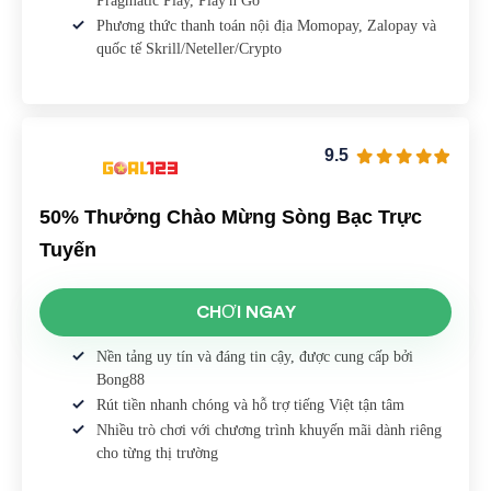
Pragmatic Play, Play'n Go
Phương thức thanh toán nội địa Momopay, Zalopay và
quốc tế Skrill/Neteller/Crypto
9.5
50% Thưởng Chào Mừng Sòng Bạc Trực
Tuyến
CHƠI NGAY
Nền tảng uy tín và đáng tin cậy, được cung cấp bởi
Bong88
Rút tiền nhanh chóng và hỗ trợ tiếng Việt tận tâm
Nhiều trò chơi với chương trình khuyến mãi dành riêng
cho từng thị trường