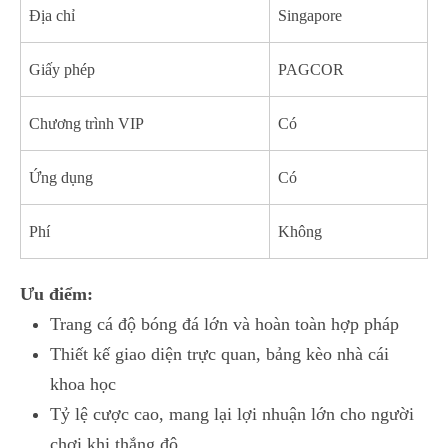
Địa chỉ
Singapore
Giấy phép
PAGCOR
Chương trình VIP
Có
Ứng dụng
Có
Phí
Không
Ưu điểm:
Trang cá độ bóng đá lớn và hoàn toàn hợp pháp
Thiết kế giao diện trực quan, bảng kèo nhà cái
khoa học
Tỷ lệ cược cao, mang lại lợi nhuận lớn cho người
chơi khi thắng độ