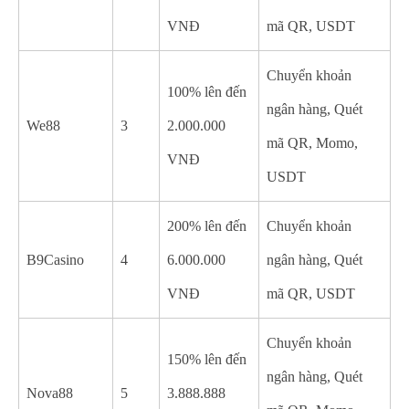
VNĐ
mã QR, USDT
Chuyển khoản
100% lên đến
ngân hàng, Quét
We88
3
2.000.000
mã QR, Momo,
VNĐ
USDT
200% lên đến
Chuyển khoản
B9Casino
4
6.000.000
ngân hàng, Quét
VNĐ
mã QR, USDT
Chuyển khoản
150% lên đến
ngân hàng, Quét
Nova88
5
3.888.888