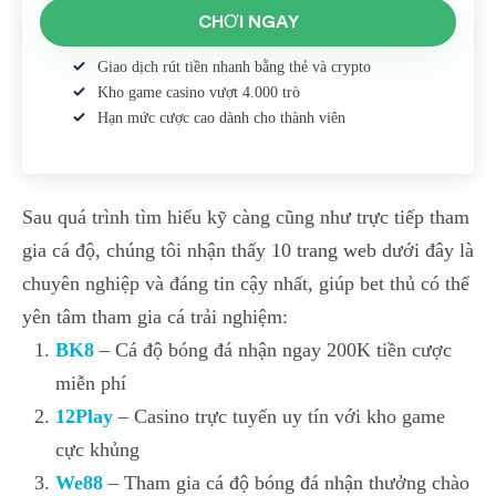
CHƠI NGAY
Giao dịch rút tiền nhanh bằng thẻ và crypto
Kho game casino vượt 4.000 trò
Hạn mức cược cao dành cho thành viên
Sau quá trình tìm hiểu kỹ càng cũng như trực tiếp tham
gia cá độ, chúng tôi nhận thấy 10 trang web dưới đây là
chuyên nghiệp và đáng tin cậy nhất, giúp bet thủ có thể
yên tâm tham gia cá trải nghiệm:
BK8
– Cá độ bóng đá nhận ngay 200K tiền cược
miễn phí
12Play
– Casino trực tuyến uy tín với kho game
cực khủng
We88
– Tham gia cá độ bóng đá nhận thưởng chào