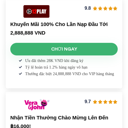
9.8
Khuyến Mãi 100% Cho Lần Nạp Đầu Tới
2,888,888 VND
CHƠI NGAY
Ưu đãi thêm 28K VND khi đăng ký
Tỷ lệ hoàn trả 1.2% hàng ngày vô hạn
Thưởng đặc biệt 24,888,888 VND cho VIP hàng tháng
9.7
Nhận Tiền Thưởng Chào Mừng Lên Đến
฿16.000!