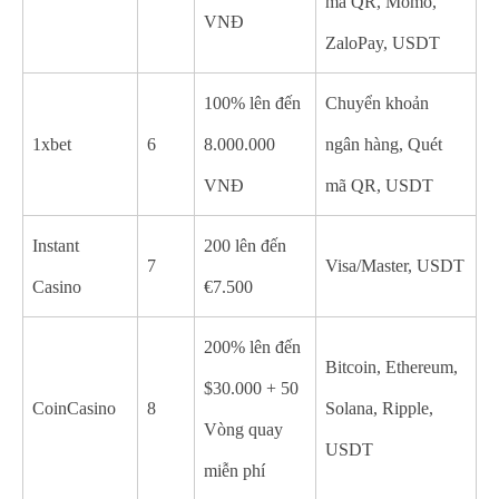
mã QR, Momo,
VNĐ
ZaloPay, USDT
100% lên đến
Chuyển khoản
1xbet
6
8.000.000
ngân hàng, Quét
VNĐ
mã QR, USDT
Instant
200 lên đến
7
Visa/Master, USDT
Casino
€7.500
200% lên đến
Bitcoin, Ethereum,
$30.000 + 50
CoinCasino
8
Solana, Ripple,
Vòng quay
USDT
miễn phí