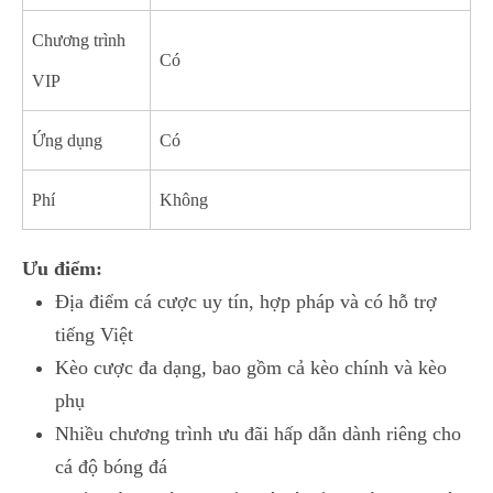
Chương trình
Có
VIP
Ứng dụng
Có
Phí
Không
Ưu điểm:
Địa điểm cá cược uy tín, hợp pháp và có hỗ trợ
tiếng Việt
Kèo cược đa dạng, bao gồm cả kèo chính và kèo
phụ
Nhiều chương trình ưu đãi hấp dẫn dành riêng cho
cá độ bóng đá