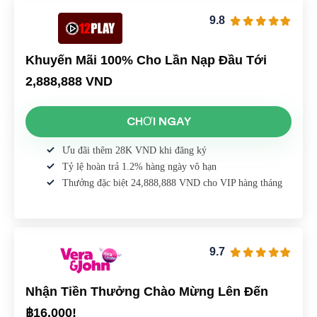
9.8
Khuyến Mãi 100% Cho Lần Nạp Đầu Tới
2,888,888 VND
CHƠI NGAY
Ưu đãi thêm 28K VND khi đăng ký
Tỷ lệ hoàn trả 1.2% hàng ngày vô hạn
Thưởng đặc biệt 24,888,888 VND cho VIP hàng tháng
9.7
Nhận Tiền Thưởng Chào Mừng Lên Đến
฿16.000!