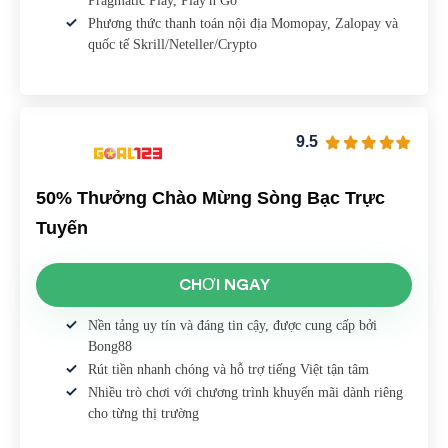
Pragmatic Play, Play'n Go
Phương thức thanh toán nội địa Momopay, Zalopay và
quốc tế Skrill/Neteller/Crypto
9.5
50% Thưởng Chào Mừng Sòng Bạc Trực
Tuyến
CHƠI NGAY
Nền tảng uy tín và đáng tin cậy, được cung cấp bởi
Bong88
Rút tiền nhanh chóng và hỗ trợ tiếng Việt tận tâm
Nhiều trò chơi với chương trình khuyến mãi dành riêng
cho từng thị trường