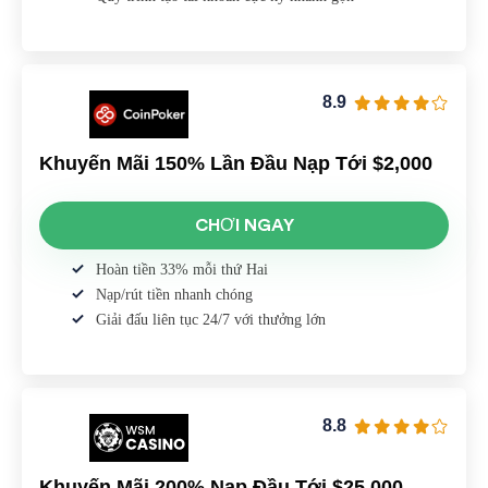
8.9
Khuyến Mãi 150% Lần Đầu Nạp Tới $2,000
CHƠI NGAY
Hoàn tiền 33% mỗi thứ Hai
Nạp/rút tiền nhanh chóng
Giải đấu liên tục 24/7 với thưởng lớn
8.8
Khuyến Mãi 200% Nạp Đầu Tới $25,000