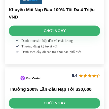
Khuyến Mãi Nạp Đầu 100% Tối Đa 4 Triệu
VND
CHƠI NGAY
Danh mục slot hấp dẫn và chất lượng
Thưởng đăng ký tuyệt vời
Danh sách đầy đủ các trò chơi bàn phổ biến
9.4
Thưởng 200% Lần Đầu Nạp Tới $30,000
CHƠI NGAY