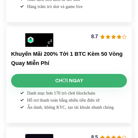
Hàng trăm trò slot và game live
8.7
Khuyến Mãi 200% Tới 1 BTC Kèm 50 Vòng
Quay Miễn Phí
CHƠI NGAY
Danh mục hơn 170 trò chơi blockchain
Hỗ trợ thanh toán bằng nhiều tiền điện tử
Ẩn danh, không KYC, tạo tài khoản nhanh chóng
8.5