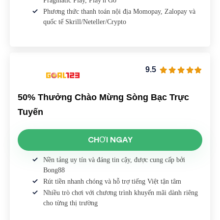
Pragmatic Play, Play'n Go
Phương thức thanh toán nội địa Momopay, Zalopay và
quốc tế Skrill/Neteller/Crypto
9.5
50% Thưởng Chào Mừng Sòng Bạc Trực
Tuyến
CHƠI NGAY
Nền tảng uy tín và đáng tin cậy, được cung cấp bởi
Bong88
Rút tiền nhanh chóng và hỗ trợ tiếng Việt tận tâm
Nhiều trò chơi với chương trình khuyến mãi dành riêng
cho từng thị trường