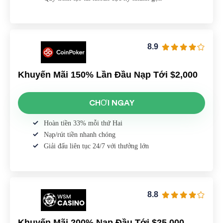
8.9
Khuyến Mãi 150% Lần Đầu Nạp Tới $2,000
CHƠI NGAY
Hoàn tiền 33% mỗi thứ Hai
Nạp/rút tiền nhanh chóng
Giải đấu liên tục 24/7 với thưởng lớn
8.8
Khuyến Mãi 200% Nạp Đầu Tới $25,000