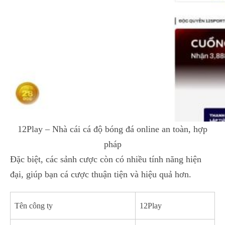
12Play – Nhà cái cá độ bóng đá online an toàn, hợp
pháp
Đặc biệt, các sảnh cược còn có nhiều tính năng hiện
đại, giúp bạn cá cược thuận tiện và hiệu quả hơn.
Tên công ty
12Play