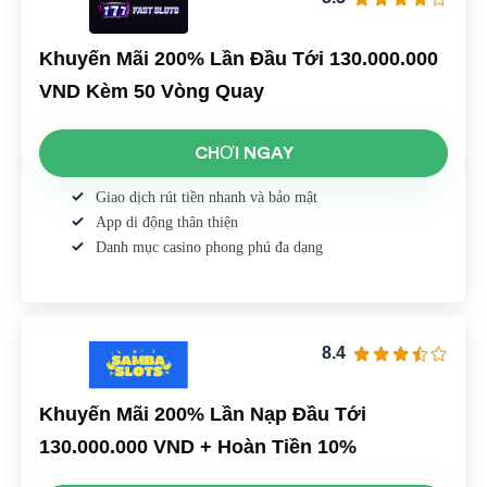
Khuyến Mãi 200% Lần Đầu Tới 130.000.000
VND Kèm 50 Vòng Quay
CHƠI NGAY
Giao dịch rút tiền nhanh và bảo mật
App di động thân thiện
Danh mục casino phong phú đa dạng
8.4
Khuyến Mãi 200% Lần Nạp Đầu Tới
130.000.000 VND + Hoàn Tiền 10%