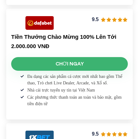
9.5
Tiền Thưởng Chào Mừng 100% Lên Tới
2.000.000 VNĐ
CHƠI NGAY
Đa dạng các sản phẩm cá cược mới nhất bao gồm Thể
thao, Trò chơi Live Dealer, Arcade, và Xổ số.
Nhà cái trực tuyến uy tín tại Việt Nam
Các phương thức thanh toán an toàn và bảo mật, gồm
tiền điện tử
9.5