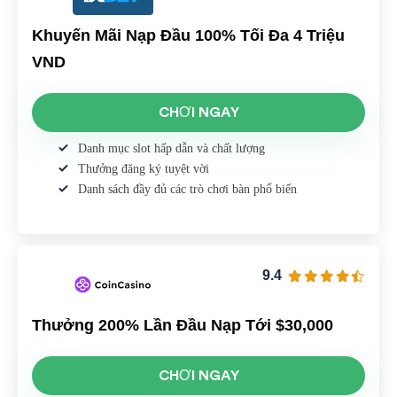
Khuyến Mãi Nạp Đầu 100% Tối Đa 4 Triệu
VND
CHƠI NGAY
Danh mục slot hấp dẫn và chất lượng
Thưởng đăng ký tuyệt vời
Danh sách đầy đủ các trò chơi bàn phổ biến
9.4
Thưởng 200% Lần Đầu Nạp Tới $30,000
CHƠI NGAY