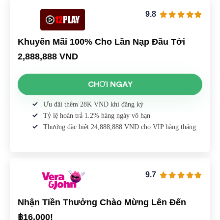
9.8
Khuyến Mãi 100% Cho Lần Nạp Đầu Tới
2,888,888 VND
CHƠI NGAY
Ưu đãi thêm 28K VND khi đăng ký
Tỷ lệ hoàn trả 1.2% hàng ngày vô hạn
Thưởng đặc biệt 24,888,888 VND cho VIP hàng tháng
9.7
Nhận Tiền Thưởng Chào Mừng Lên Đến
฿16.000!