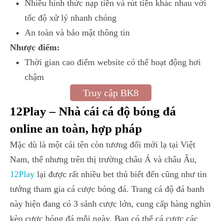
Nhiều hình thức nạp tiền và rút tiền khác nhau với
tốc độ xử lý nhanh chóng
An toàn và bảo mật thông tin
Nhược điểm:
Thời gian cao điểm website có thể hoạt động hơi
chậm
Truy cập BK8
12Play – Nhà cái cá độ bóng đá
online an toàn, hợp pháp
Mặc dù là một cái tên còn tương đối mới lạ tại Việt
Nam, thế nhưng trên thị trường châu Á và châu Âu,
12Play
lại được rất nhiều bet thủ biết đến cũng như tin
tưởng tham gia cá cược bóng đá. Trang cá độ đá banh
này hiện đang có 3 sảnh cược lớn, cung cấp hàng nghìn
kèo cược bóng đá mỗi ngày. Bạn có thể cá cược các