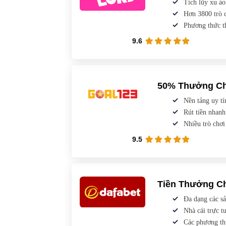
Tích lũy xu ảo
Hơn 3800 trò c
Phương thức th
9.6
50% Thưởng Ch
Nền tảng uy tí
Rút tiền nhanh
Nhiều trò chơi
9.5
Tiền Thưởng C
Đa dạng các s
Nhà cái trực t
Các phương thứ