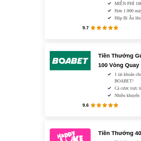
MIỄN PHÍ 100
Hơn 1.000 máy
Hộp Bí Ẩn lê
9.7
Tiền Thưởng Gử
100 Vòng Quay 
1 tài khoản ch
BOABET!
Cá cược trực t
Nhiều khuyến m
9.6
Tiền Thưởng 40