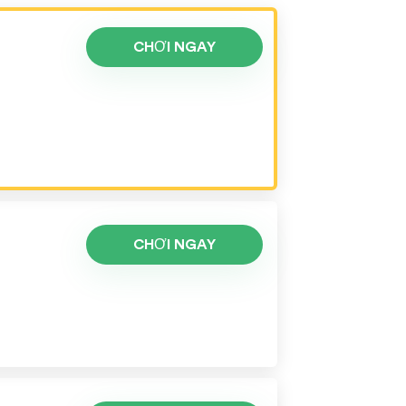
CHƠI NGAY
CHƠI NGAY