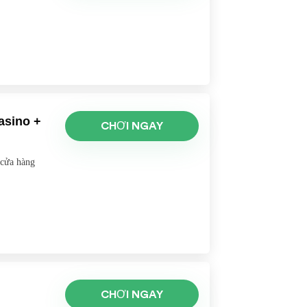
asino +
CHƠI NGAY
 cửa hàng
CHƠI NGAY