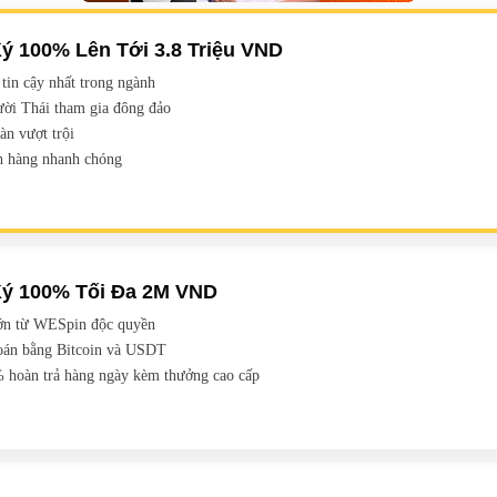
 100% Lên Tới 3.8 Triệu VND
tin cậy nhất trong ngành
ời Thái tham gia đông đảo
àn vượt trội
h hàng nhanh chóng
ý 100% Tối Đa 2M VND
ớn từ WESpin độc quyền
toán bằng Bitcoin và USDT
 hoàn trả hàng ngày kèm thưởng cao cấp