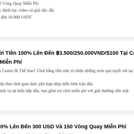
 Vòng Quay Miễn Phí
 đánh bạc video và giải độc đắc
n đến 10,000 USDT
i Tiền 100% Lên Đến ฿3.500/250.000VND/$100 Tại C
Miễn Phí
o Casino & Thể thao! Chơi bằng tiền mặt và nhận những món quà tuyệt vời tại
iếp theo thời gian thực phù hợp nhịp diễn biến trận đấu
ãi và sự kiện hấp dẫn, bao gồm trò chơi miễn phí với giải thưởng tiền mặt
0% Lên Đến 300 USD Và 150 Vòng Quay Miễn Phí