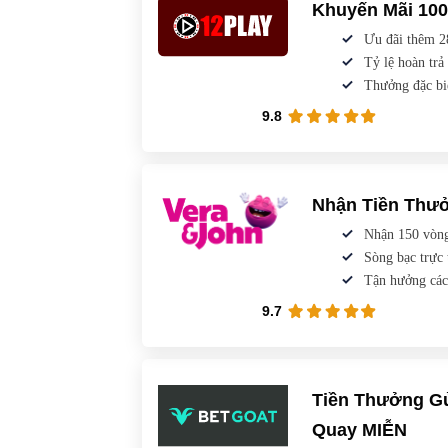
Khuyến Mãi 100
Ưu đãi thêm 
Tỷ lệ hoàn tr
Thưởng đặc bi
9.8
Nhận Tiền Thư
Nhận 150 vòng 
Sòng bạc trực 
Tận hưởng các 
9.7
Tiền Thưởng Gử
Quay MIỄN