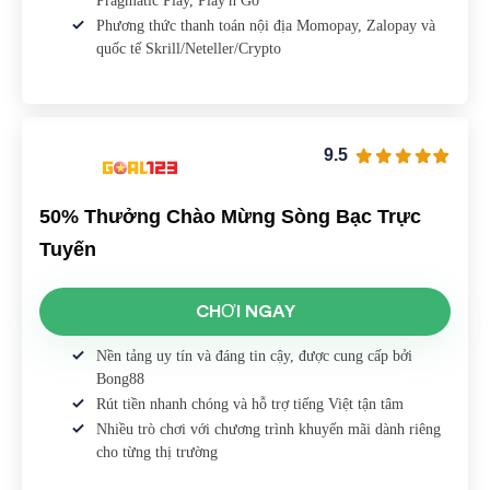
Pragmatic Play, Play'n Go
Phương thức thanh toán nội địa Momopay, Zalopay và
quốc tế Skrill/Neteller/Crypto
9.5
50% Thưởng Chào Mừng Sòng Bạc Trực
Tuyến
CHƠI NGAY
Nền tảng uy tín và đáng tin cậy, được cung cấp bởi
Bong88
Rút tiền nhanh chóng và hỗ trợ tiếng Việt tận tâm
Nhiều trò chơi với chương trình khuyến mãi dành riêng
cho từng thị trường