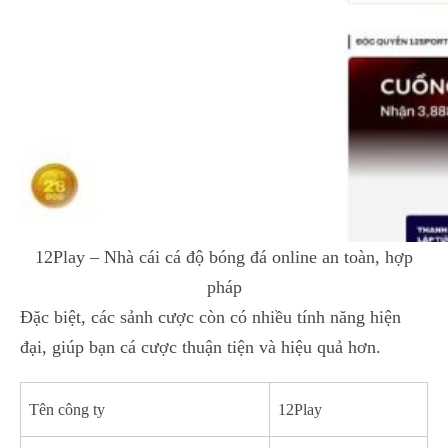
12Play – Nhà cái cá độ bóng đá online an toàn, hợp
pháp
Đặc biệt, các sảnh cược còn có nhiều tính năng hiện
đại, giúp bạn cá cược thuận tiện và hiệu quả hơn.
Tên công ty
12Play