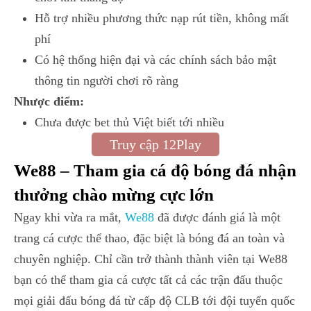
Hỗ trợ nhiều phương thức nạp rút tiền, không mất
phí
Có hệ thống hiện đại và các chính sách bảo mật
thông tin người chơi rõ ràng
Nhược điểm:
Chưa được bet thủ Việt biết tới nhiều
Truy cập 12Play
We88 – Tham gia cá độ bóng đá nhận
thưởng chào mừng cực lớn
Ngay khi vừa ra mắt,
We88
đã được đánh giá là một
trang cá cược thể thao, đặc biệt là bóng đá an toàn và
chuyên nghiệp. Chỉ cần trở thành thành viên tại We88
bạn có thể tham gia cá cược tất cả các trận đấu thuộc
mọi giải đấu bóng đá từ cấp độ CLB tới đội tuyển quốc