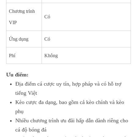
Chương trình
Có
VIP
Ứng dụng
Có
Phí
Không
Ưu điểm:
Địa điểm cá cược uy tín, hợp pháp và có hỗ trợ
tiếng Việt
Kèo cược đa dạng, bao gồm cả kèo chính và kèo
phụ
Nhiều chương trình ưu đãi hấp dẫn dành riêng cho
cá độ bóng đá