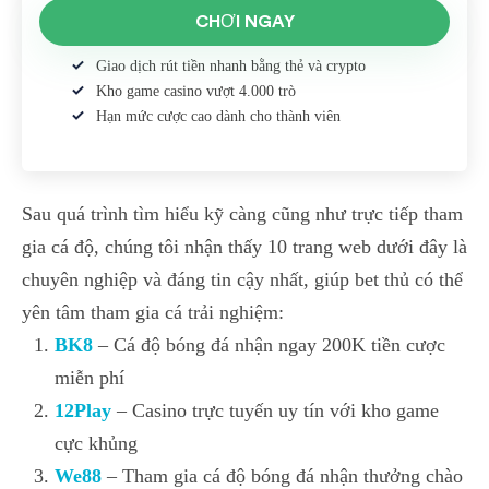
CHƠI NGAY
Giao dịch rút tiền nhanh bằng thẻ và crypto
Kho game casino vượt 4.000 trò
Hạn mức cược cao dành cho thành viên
Sau quá trình tìm hiểu kỹ càng cũng như trực tiếp tham
gia cá độ, chúng tôi nhận thấy 10 trang web dưới đây là
chuyên nghiệp và đáng tin cậy nhất, giúp bet thủ có thể
yên tâm tham gia cá trải nghiệm:
BK8
– Cá độ bóng đá nhận ngay 200K tiền cược
miễn phí
12Play
– Casino trực tuyến uy tín với kho game
cực khủng
We88
– Tham gia cá độ bóng đá nhận thưởng chào