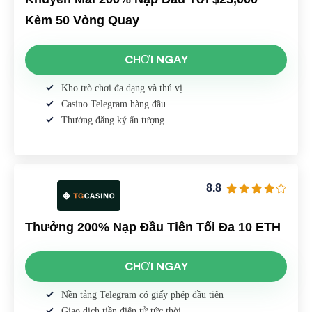
Kèm 50 Vòng Quay
CHƠI NGAY
Kho trò chơi đa dạng và thú vị
Casino Telegram hàng đầu
Thưởng đăng ký ấn tượng
8.8
Thưởng 200% Nạp Đầu Tiên Tối Đa 10 ETH
CHƠI NGAY
Nền tảng Telegram có giấy phép đầu tiên
Giao dịch tiền điện tử tức thời