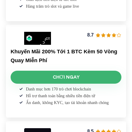
Hàng trăm trò slot và game live
8.7
Khuyến Mãi 200% Tới 1 BTC Kèm 50 Vòng
Quay Miễn Phí
CHƠI NGAY
Danh mục hơn 170 trò chơi blockchain
Hỗ trợ thanh toán bằng nhiều tiền điện tử
Ẩn danh, không KYC, tạo tài khoản nhanh chóng
8.5