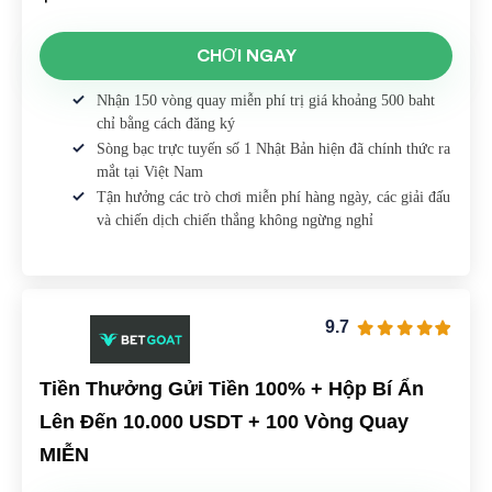
CHƠI NGAY
Nhận 150 vòng quay miễn phí trị giá khoảng 500 baht
chỉ bằng cách đăng ký
Sòng bạc trực tuyến số 1 Nhật Bản hiện đã chính thức ra
mắt tại Việt Nam
Tận hưởng các trò chơi miễn phí hàng ngày, các giải đấu
và chiến dịch chiến thắng không ngừng nghỉ
9.7
Tiền Thưởng Gửi Tiền 100% + Hộp Bí Ẩn
Lên Đến 10.000 USDT + 100 Vòng Quay
MIỄN