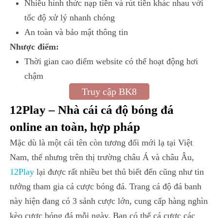
Nhiều hình thức nạp tiền và rút tiền khác nhau với
tốc độ xử lý nhanh chóng
An toàn và bảo mật thông tin
Nhược điểm:
Thời gian cao điểm website có thể hoạt động hơi
chậm
Truy cập BK8
12Play – Nhà cái cá độ bóng đá
online an toàn, hợp pháp
Mặc dù là một cái tên còn tương đối mới lạ tại Việt
Nam, thế nhưng trên thị trường châu Á và châu Âu,
12Play
lại được rất nhiều bet thủ biết đến cũng như tin
tưởng tham gia cá cược bóng đá. Trang cá độ đá banh
này hiện đang có 3 sảnh cược lớn, cung cấp hàng nghìn
kèo cược bóng đá mỗi ngày. Bạn có thể cá cược các