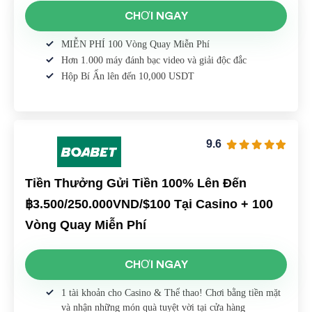
CHƠI NGAY
MIỄN PHÍ 100 Vòng Quay Miễn Phí
Hơn 1.000 máy đánh bạc video và giải độc đắc
Hộp Bí Ẩn lên đến 10,000 USDT
9.6
Tiền Thưởng Gửi Tiền 100% Lên Đến
฿3.500/250.000VND/$100 Tại Casino + 100
Vòng Quay Miễn Phí
CHƠI NGAY
1 tài khoản cho Casino & Thể thao! Chơi bằng tiền mặt
và nhận những món quà tuyệt vời tại cửa hàng