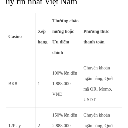
uy tín nhất Việt Nam
Thưởng chào
Xếp
mừng hoặc
Phương thức
Casino
hạng
Ưu điểm
thanh toán
chính
Chuyển khoản
100% lên đến
ngân hàng, Quét
BK8
1
1.888.000
mã QR, Momo,
VNĐ
USDT
150% lên đến
Chuyển khoản
12Play
2
2.888.000
ngân hàng, Quét