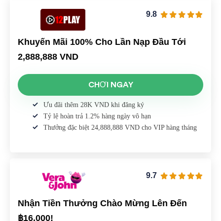
9.8
Khuyến Mãi 100% Cho Lần Nạp Đầu Tới
2,888,888 VND
CHƠI NGAY
Ưu đãi thêm 28K VND khi đăng ký
Tỷ lệ hoàn trả 1.2% hàng ngày vô hạn
Thưởng đặc biệt 24,888,888 VND cho VIP hàng tháng
9.7
Nhận Tiền Thưởng Chào Mừng Lên Đến
฿16.000!