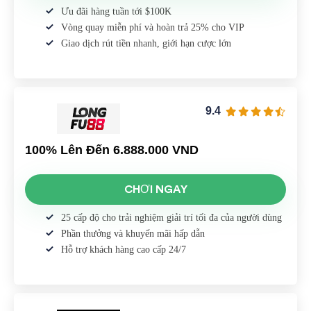
Ưu đãi hàng tuần tới $100K
Vòng quay miễn phí và hoàn trả 25% cho VIP
Giao dịch rút tiền nhanh, giới hạn cược lớn
9.4
100% Lên Đến 6.888.000 VND
CHƠI NGAY
25 cấp độ cho trải nghiệm giải trí tối đa của người dùng
Phần thưởng và khuyến mãi hấp dẫn
Hỗ trợ khách hàng cao cấp 24/7