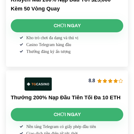
Kèm 50 Vòng Quay
CHƠI NGAY
Kho trò chơi đa dạng và thú vị
Casino Telegram hàng đầu
Thưởng đăng ký ấn tượng
8.8
Thưởng 200% Nạp Đầu Tiên Tối Đa 10 ETH
CHƠI NGAY
Nền tảng Telegram có giấy phép đầu tiên
Giao dịch tiền điện tử tức thời