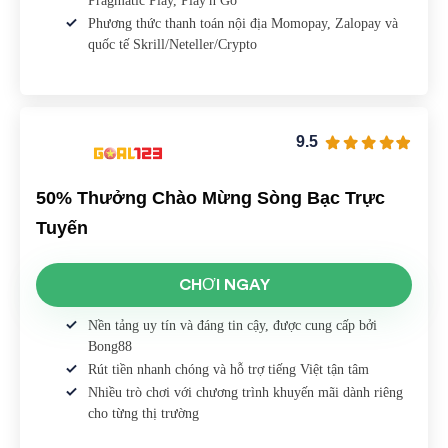
Pragmatic Play, Play'n Go
Phương thức thanh toán nội địa Momopay, Zalopay và
quốc tế Skrill/Neteller/Crypto
9.5
50% Thưởng Chào Mừng Sòng Bạc Trực
Tuyến
CHƠI NGAY
Nền tảng uy tín và đáng tin cậy, được cung cấp bởi
Bong88
Rút tiền nhanh chóng và hỗ trợ tiếng Việt tận tâm
Nhiều trò chơi với chương trình khuyến mãi dành riêng
cho từng thị trường