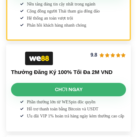
Nền tảng đáng tin cậy nhất trong ngành
Cộng đồng người Thái tham gia đông đảo
Hệ thống an toàn vượt trội
Phản hồi khách hàng nhanh chóng
9.8
Thưởng Đăng Ký 100% Tối Đa 2M VND
CHƠI NGAY
Phần thưởng lớn từ WESpin độc quyền
Hỗ trợ thanh toán bằng Bitcoin và USDT
Ưu đãi VIP 1% hoàn trả hàng ngày kèm thưởng cao cấp