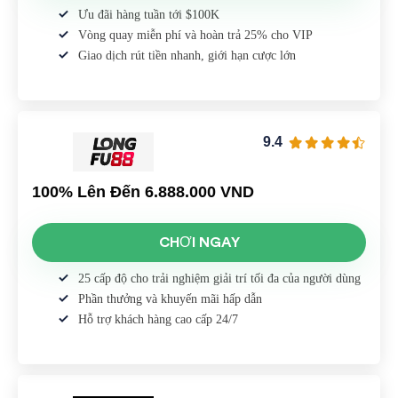
Ưu đãi hàng tuần tới $100K
Vòng quay miễn phí và hoàn trả 25% cho VIP
Giao dịch rút tiền nhanh, giới hạn cược lớn
9.4
100% Lên Đến 6.888.000 VND
CHƠI NGAY
25 cấp độ cho trải nghiệm giải trí tối đa của người dùng
Phần thưởng và khuyến mãi hấp dẫn
Hỗ trợ khách hàng cao cấp 24/7