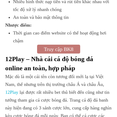
Nhiều hình thức nạp tiền và rút tiền khác nhau với
tốc độ xử lý nhanh chóng
An toàn và bảo mật thông tin
Nhược điểm:
Thời gian cao điểm website có thể hoạt động hơi
chậm
Truy cập BK8
12Play – Nhà cái cá độ bóng đá
online an toàn, hợp pháp
Mặc dù là một cái tên còn tương đối mới lạ tại Việt
Nam, thế nhưng trên thị trường châu Á và châu Âu,
12Play
lại được rất nhiều bet thủ biết đến cũng như tin
tưởng tham gia cá cược bóng đá. Trang cá độ đá banh
này hiện đang có 3 sảnh cược lớn, cung cấp hàng nghìn
kèo cược bóng đá mỗi ngày. Bạn có thể cá cược các