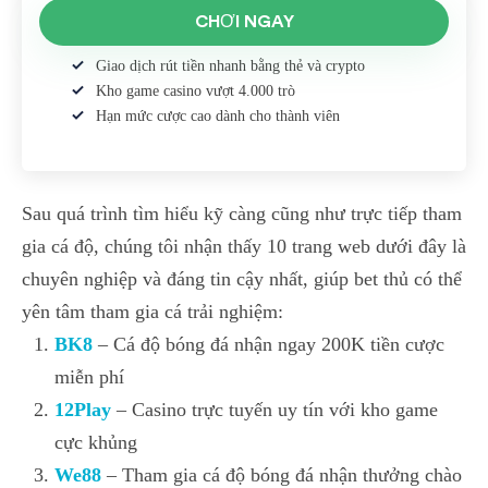
CHƠI NGAY
Giao dịch rút tiền nhanh bằng thẻ và crypto
Kho game casino vượt 4.000 trò
Hạn mức cược cao dành cho thành viên
Sau quá trình tìm hiểu kỹ càng cũng như trực tiếp tham
gia cá độ, chúng tôi nhận thấy 10 trang web dưới đây là
chuyên nghiệp và đáng tin cậy nhất, giúp bet thủ có thể
yên tâm tham gia cá trải nghiệm:
BK8
– Cá độ bóng đá nhận ngay 200K tiền cược
miễn phí
12Play
– Casino trực tuyến uy tín với kho game
cực khủng
We88
– Tham gia cá độ bóng đá nhận thưởng chào