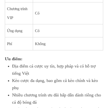
Chương trình
Có
VIP
Ứng dụng
Có
Phí
Không
Ưu điểm:
Địa điểm cá cược uy tín, hợp pháp và có hỗ trợ
tiếng Việt
Kèo cược đa dạng, bao gồm cả kèo chính và kèo
phụ
Nhiều chương trình ưu đãi hấp dẫn dành riêng cho
cá độ bóng đá