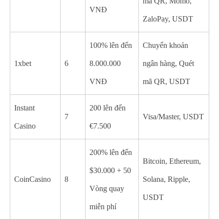
mã QR, Momo,
VNĐ
ZaloPay, USDT
100% lên đến
Chuyển khoản
1xbet
6
8.000.000
ngân hàng, Quét
VNĐ
mã QR, USDT
Instant
200 lên đến
7
Visa/Master, USDT
Casino
€7.500
200% lên đến
Bitcoin, Ethereum,
$30.000 + 50
CoinCasino
8
Solana, Ripple,
Vòng quay
USDT
miễn phí