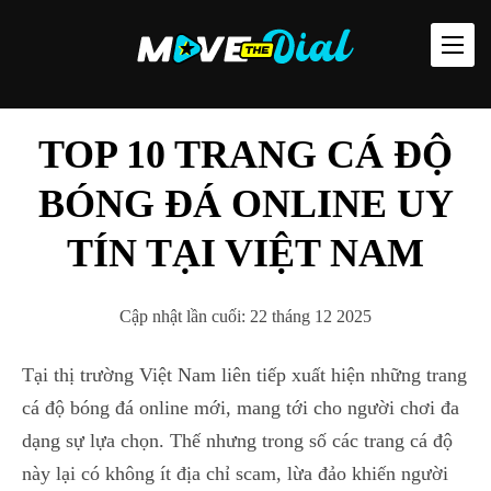
TOP 10 TRANG CÁ ĐỘ
BÓNG ĐÁ ONLINE UY
TÍN TẠI VIỆT NAM
Cập nhật lần cuối:
22 tháng 12 2025
Tại thị trường Việt Nam liên tiếp xuất hiện những trang
cá độ bóng đá online mới, mang tới cho người chơi đa
dạng sự lựa chọn. Thế nhưng trong số các trang cá độ
này lại có không ít địa chỉ scam, lừa đảo khiến người